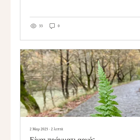
33
0
2 Μαρ 2025
∙
2
λεπτά
Είναι πράγματι αργά;