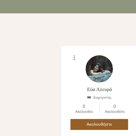
Αρχική
Σχετικά
Περισσότερες ενέργειες
Εύα Αλευρά
Διαχειριστής
0
0
Ακόλουθοι
Ακολουθείτε
Ακολουθήστε